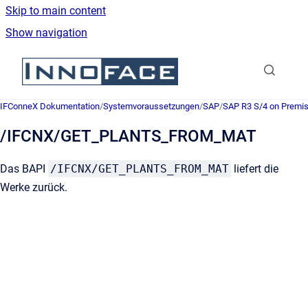
Skip to main content
Show navigation
Go to homepage
IFConneX Dokumentation
/
Systemvoraussetzungen
/
SAP
/
SAP R3 S/4 on Premi
/IFCNX/GET_PLANTS_FROM_MAT
Das BAPI
/IFCNX/GET_PLANTS_FROM_MAT
liefert die
Werke zurück.