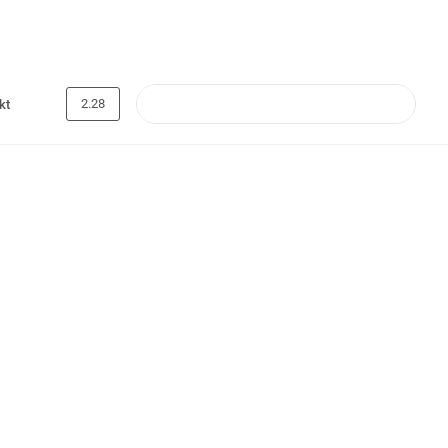
2.28
kt