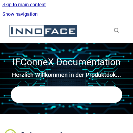
Skip to main content
Show navigation
Go to homepage
IFConneX Documentation
Herzlich Willkommen in der Produktdok...