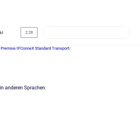
2.28
kt
 Premise
/
IFConneX Standard Transport
/
 in anderen Sprachen.