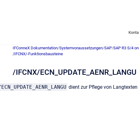
Konta
IFConneX Dokumentation
/
Systemvoraussetzungen
/
SAP
/
SAP R3 S/4 on
/IFCNX/-Funktionsbausteine
/IFCNX/ECN_UPDATE_AENR_LANGU
/ECN_UPDATE_AENR_LANGU
dient zur Pflege von Langtexten