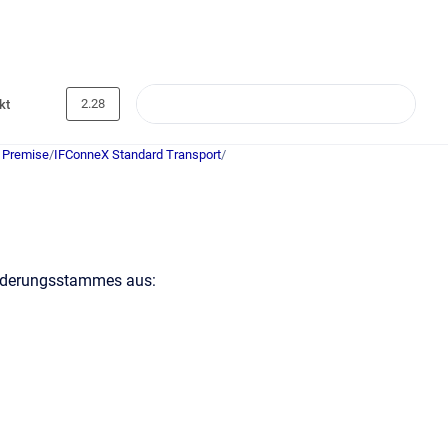
2.28
kt
 Premise
/
IFConneX Standard Transport
/
Änderungsstammes aus: