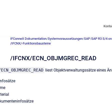
Konta
IFConneX Dokumentation
/
Systemvoraussetzungen
/
SAP
/
SAP R3 S/4 on
/IFCNX/-Funktionsbausteine
/IFCNX/ECN_OBJMGREC_READ
/ECN_OBJMGREC_READ
liest Objektverwaltungssätze eines 
nfosätze
mme
terial
okumenteninfosätze