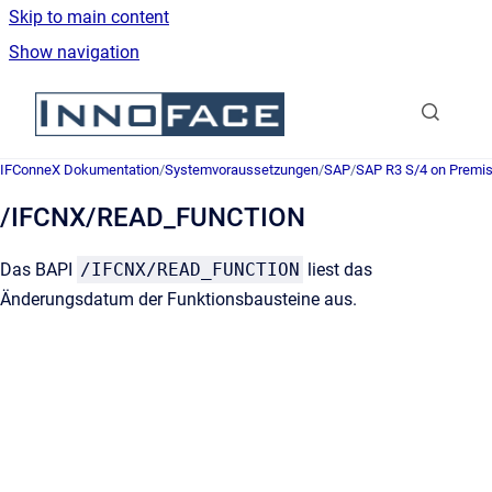
Skip to main content
Show navigation
Go to homepage
IFConneX Dokumentation
/
Systemvoraussetzungen
/
SAP
/
SAP R3 S/4 on Premi
/IFCNX/READ_FUNCTION
Das BAPI
/IFCNX/READ_FUNCTION
liest das
Änderungsdatum der Funktionsbausteine aus.