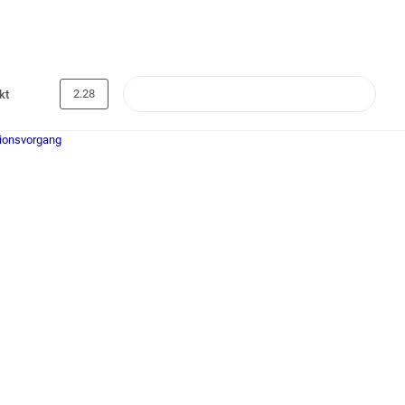
2.28
kt
tionsvorgang