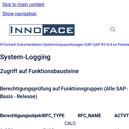
Skip to main content
Show navigation
Go to homepage
IFConneX Dokumentation
/
Systemvoraussetzungen
/
SAP
/
SAP R3 S/4 on Premi
System-Logging
Zugriff auf Funktionsbausteine
Berechtigungsprüfung auf Funktionsgruppen (Alle SAP-
Basis - Release)
Berechtigungsobjekt
RFC_TYPE
RFC_NAME
ACTVT
CALO