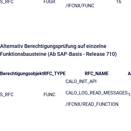
S_RFC
FUGR
16
/IFCNX/FUNC
Alternativ Berechtigungsprüfung auf einzelne
Funktionsbausteine (Ab SAP-Basis - Release 710)
Berechtigungsobjekt
RFC_TYPE
RFC_NAME
A
CALO_INIT_API
CALO_LOG_READ_MESSAGES
S_RFC
FUNC
1
/IFCNX/READ_FUNCTION