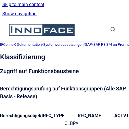
Skip to main content
Show navigation
Go to homepage
IFConneX Dokumentation
/
Systemvoraussetzungen
/
SAP
/
SAP R3 S/4 on Premi
Klassifizierung
Zugriff auf Funktionsbausteine
Berechtigungsprüfung auf Funktionsgruppen (Alle SAP-
Basis - Release)
Berechtigungsobjekt
RFC_TYPE
RFC_NAME
ACTVT
CLBPA