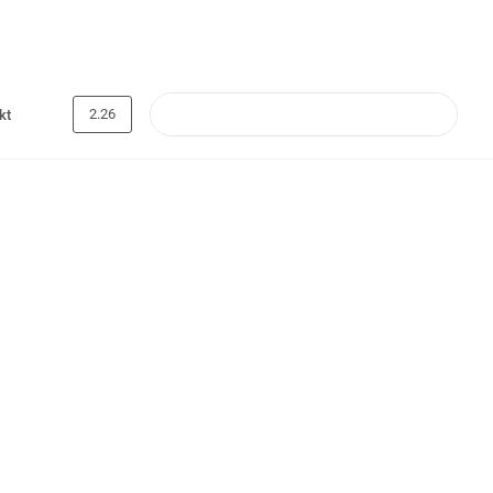
2.26
kt