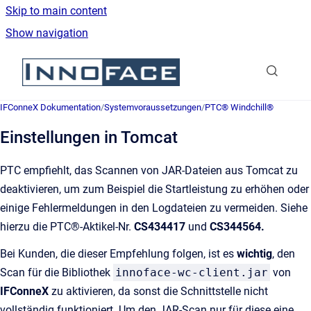
Skip to main content
Show navigation
Go to homepage
IFConneX Dokumentation
/
Systemvoraussetzungen
/
PTC® Windchill®
Einstellungen in Tomcat
PTC empfiehlt, das Scannen von JAR-Dateien aus Tomcat zu
deaktivieren, um zum Beispiel die Startleistung zu erhöhen oder
einige Fehlermeldungen in den Logdateien zu vermeiden. Siehe
hierzu die PTC®-Aktikel-Nr.
CS434417
und
CS344564.
Bei Kunden, die dieser Empfehlung folgen, ist es
wichtig
,
den
Scan für die Bibliothek
innoface-wc-client.jar
von
IFConneX
zu aktivieren, da sonst die Schnittstelle nicht
vollständig funktioniert. Um den JAR-Scan nur für diese eine