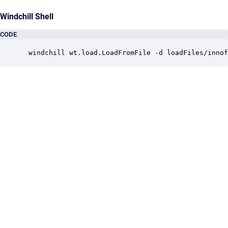
Windchill Shell
CODE
 windchill wt.load.LoadFromFile -d loadFiles/innof