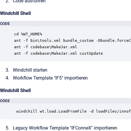
Code ausführen
Windchill Shell
CODE
cd %WT_HOME%

ant -f bin\tools.xml bundle_custom -Dbundle.forceC
ant -f codebase\MakeJar.xml

Windchill starten
Workflow Template "IF5" importieren
Windchill Shell
CODE
 windchill wt.load.LoadFromFile -d loadFiles/innof
Legacy Workflow Template "IFConneX" importieren