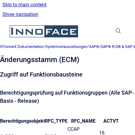
Skip to main content
Show navigation
Go to homepage
IFConneX Dokumentation
/
Systemvoraussetzungen
/
SAP®
/
SAP® R/3® & SAP
Änderungsstamm (ECM)
Zugriff auf Funktionsbausteine
Berechtigungsprüfung auf Funktionsgruppen (Alle SAP-
Basis - Release)
Berechtigungsobjekt
RFC_TYPE
RFC_NAME
ACTVT
CCAP
16