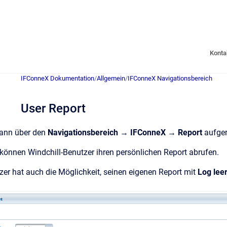
Konta
IFConneX Dokumentation
/
Allgemein
/
IFConneX Navigationsbereich
User Report
kann über den
Navigationsbereich
→
IFConneX
→
Report
aufge
 können Windchill-Benutzer ihren persönlichen Report abrufen.
zer hat auch die Möglichkeit, seinen eigenen Report mit
Log lee