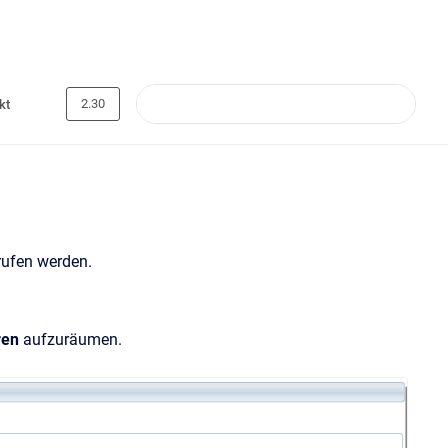
2.30
kt
rufen werden.
ren
aufzuräumen.