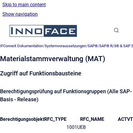
Skip to main content
Show navigation
Go to homepage
IFConneX Dokumentation
/
Systemvoraussetzungen
/
SAP®
/
SAP® R/3® & SAP
Materialstammverwaltung (MAT)
Zugriff auf Funktionsbausteine
Berechtigungsprüfung auf Funktionsgruppen (Alle SAP-
Basis - Release)
Berechtigungsobjekt
RFC_TYPE
RFC_NAME
ACTVT
1001UEB