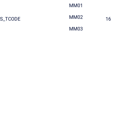
MM01
MM02
S_TCODE
16
MM03