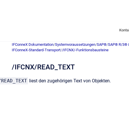
Konta
IFConneX Dokumentation
/
Systemvoraussetzungen
/
SAP®
/
SAP® R/3® 
IFConneX-Standard-Transport
/
/IFCNX/-Funktionsbausteine
/IFCNX/READ_TEXT
/READ_TEXT
liest den zugehörigen Text von Objekten.