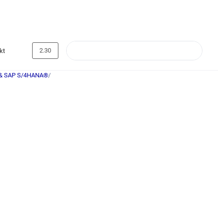
2.30
kt
& SAP S/4HANA®
/