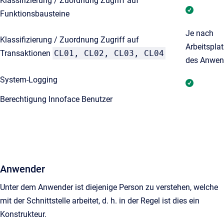
Klassifizierung / Zuordnung Zugriff auf
Funktionsbausteine
Je nach
Klassifizierung / Zuordnung Zugriff auf
Arbeitspla
Transaktionen
CL01, CL02, CL03, CL04
des Anwen
System-Logging
Berechtigung Innoface Benutzer
Anwender
Unter dem Anwender ist diejenige Person zu verstehen, welche
mit der Schnittstelle arbeitet, d. h. in der Regel ist dies ein
Konstrukteur.