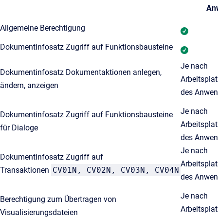
An
Allgemeine Berechtigung
Dokumentinfosatz Zugriff auf Funktionsbausteine
Je nach
Dokumentinfosatz Dokumentaktionen anlegen,
Arbeitspla
ändern, anzeigen
des Anwen
Je nach
Dokumentinfosatz Zugriff auf Funktionsbausteine
Arbeitspla
für Dialoge
des Anwen
Je nach
Dokumentinfosatz Zugriff auf
Arbeitspla
Transaktionen
CV01N, CV02N, CV03N, CV04N
des Anwen
Je nach
Berechtigung zum Übertragen von
Arbeitspla
Visualisierungsdateien