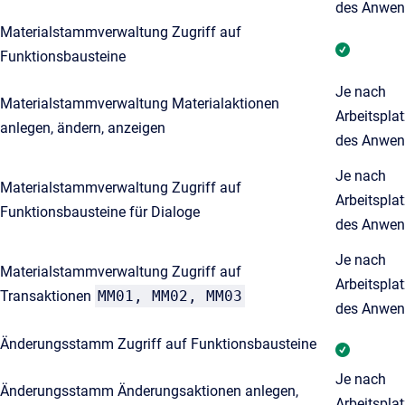
des Anwen
Materialstammverwaltung Zugriff auf
Funktionsbausteine
Je nach
Materialstammverwaltung Materialaktionen
Arbeitspla
anlegen, ändern, anzeigen
des Anwen
Je nach
Materialstammverwaltung Zugriff auf
Arbeitspla
Funktionsbausteine für Dialoge
des Anwen
Je nach
Materialstammverwaltung Zugriff auf
Arbeitspla
Transaktionen
MM01, MM02, MM03
des Anwen
Änderungsstamm Zugriff auf Funktionsbausteine
Je nach
Änderungsstamm Änderungsaktionen anlegen,
Arbeitspla