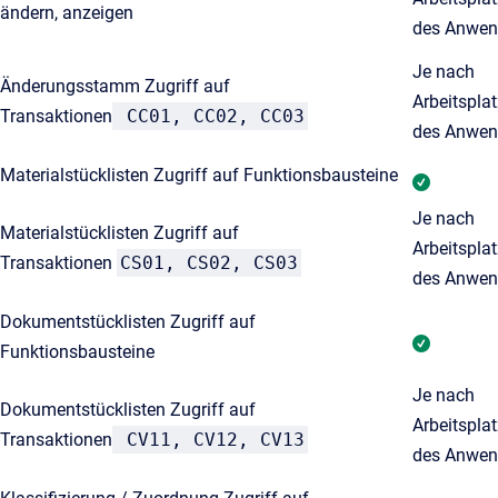
ändern, anzeigen
des Anwen
Je nach
Änderungsstamm Zugriff auf
Arbeitspla
Transaktionen
CC01, CC02, CC03
des Anwen
Materialstücklisten Zugriff auf Funktionsbausteine
Je nach
Materialstücklisten Zugriff auf
Arbeitspla
Transaktionen
CS01, CS02, CS03
des Anwen
Dokumentstücklisten Zugriff auf
Funktionsbausteine
Je nach
Dokumentstücklisten Zugriff auf
Arbeitspla
Transaktionen
CV11, CV12, CV13
des Anwen