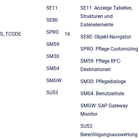
SE11
SE11: Anzeige Tabellen,
Strukturen und
SE80
Datenelemente
SPRO
S_TCODE
16
SE80: Objekt-Navigator
SM59
SPRO: Pflege Customizing
SM30
SM59: Pflege RFC-
SM04
Destinationen
SMGW
SM30: Pflegedialoge
SU53
SM04: Benutzerliste
SMGW: SAP Gateway
Monitor
SU53:
Berechtigungsauswertung