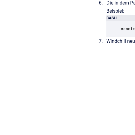
Die in dem P
Beispiel:
BASH
xconf
Windchill neu