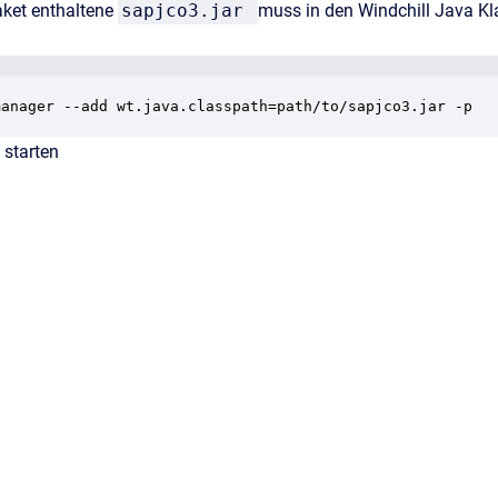
aket enthaltene
sapjco3.jar
muss in den Windchill Java 
manager --add wt.java.classpath=path/to/sapjco3.jar -p
 starten