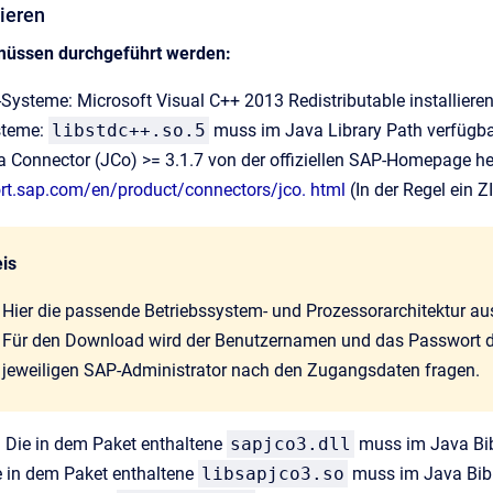
lieren
 müssen durchgeführt werden:
Systeme: Microsoft Visual
C++
2013 Redistributable installier
steme:
libstdc++.so.5
muss im Java Library Path verfügba
 Connector (JCo) >= 3.1.7 von der offiziellen SAP-Homepage he
ort.sap.com/en/product/connectors/jco. html
(In der Regel ein Z
is
Hier die passende Betriebssystem- und Prozessorarchitektur a
Für den Download wird der Benutzernamen und das Passwort des
jeweiligen SAP-Administrator nach den Zugangsdaten fragen.
 Die in dem Paket enthaltene
sapjco3.dll
muss im Java Bibl
e in dem Paket enthaltene
libsapjco3.so
muss im Java Bibl