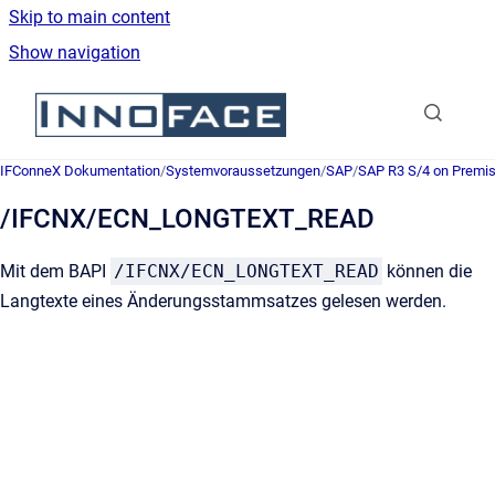
Skip to main content
Show navigation
Go to homepage
IFConneX Dokumentation
/
Systemvoraussetzungen
/
SAP
/
SAP R3 S/4 on Premi
/IFCNX/ECN_LONGTEXT_READ
Mit dem
BAPI
/IFCNX/ECN_LONGTEXT_READ
können die
Langtexte eines Änderungsstammsatzes gelesen werden.