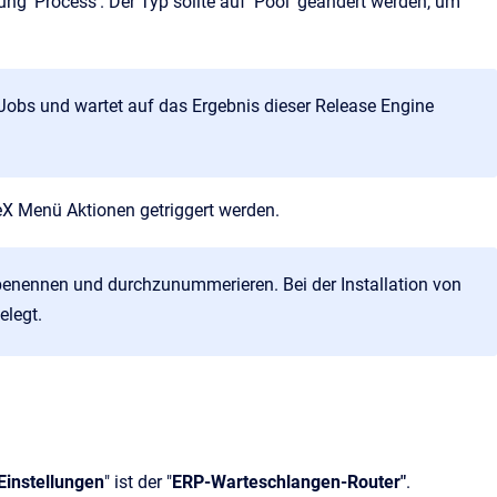
ung 'Process'. Der Typ sollte auf 'Pool' geändert werden, um
Jobs und wartet auf das Ergebnis dieser Release Engine
eX Menü Aktionen getriggert werden.
 benennen und durchzunummerieren. Bei der Installation von
legt.
instellungen
" ist der "
ERP-Warteschlangen-Router"
.