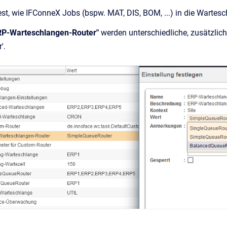
est, wie IFConneX Jobs (bspw. MAT, DIS, BOM, ...) in die Wartesch
RP-Warteschlangen-Router"
werden unterschiedliche, zusätzliche
'.