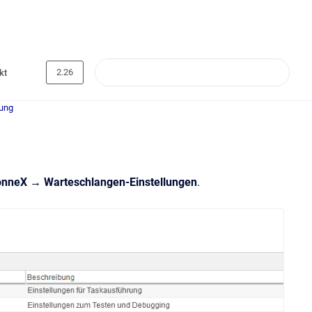
2.26
kt
tung
nneX → Warteschlangen-Einstellungen
.