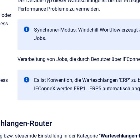
Der Default-Typ dieser Warteschlange ist bei der Erzeug
Performance Probleme zu vermeiden.
 oder
cess
Synchroner Modus: Windchill Workflow erzeugt 
Jobs.
Verarbeitung von Jobs, die durch Benutzer über IFConn
cess
Es ist Konvention, die Warteschlangen 'ERP' zu
IFConneX werden ERP1 - ERP5 automatisch ange
hlangen-Router
g bzw. steuernde Einstellung in der Kategorie "
Warteschlangen-E