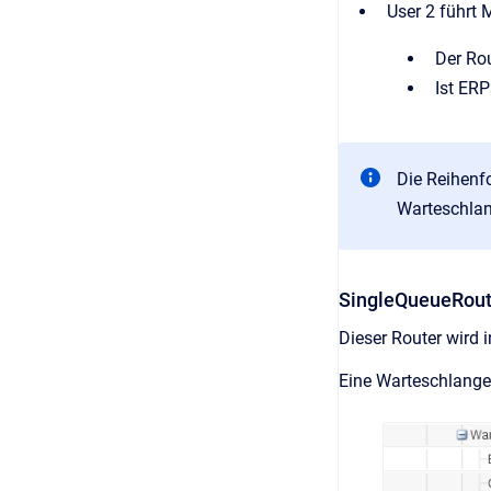
User 2 führt 
Der Rou
Ist ERP
Die Reihenfo
Warteschlan
SingleQueueRout
Dieser Router wird 
Eine Warteschlange w