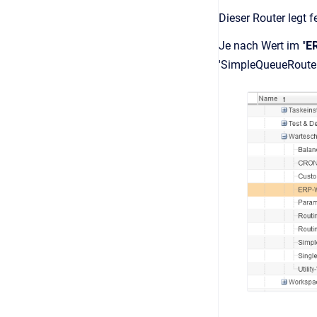
Dieser Router legt f
Je nach Wert im "
E
'SimpleQueueRouter