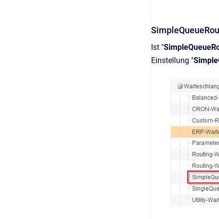
SimpleQueueRou
Ist "
SimpleQueueRo
Einstellung "
Simple