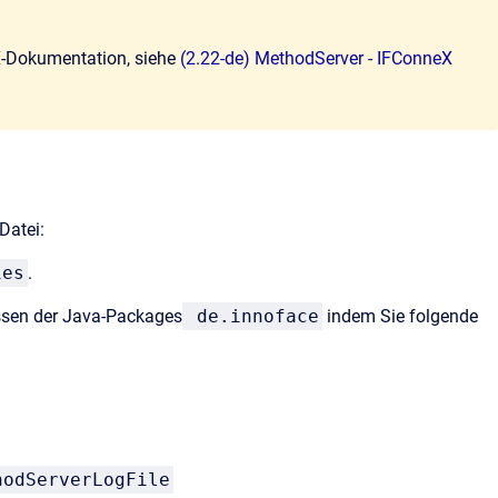
eX-Dokumentation, siehe
(2.22-de) MethodServer - IFConneX
Datei:
ies
.
assen der Java-Packages
de.innoface
indem Sie folgende
hodServerLogFile