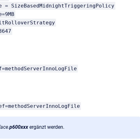
e = SizeBasedMidnightTriggeringPolicy
e=9MB
ltRolloverStrategy
3647
f=methodServerInnoLogFile
ef=methodServerInnoLogFile
ace.
p600xxx
ergänzt werden.