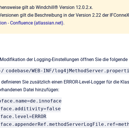
hensweise gilt ab Windchill® Version 12.0.2.x.
 Versionen gilt die Beschreibung in der Version 2.22 der IFConn
on - Confluence (atlassian.net)
.
 Modifikation der Logging-Einstellungen öffnen Sie die folgende 
}/
codebase/WEB-INF/log4jMethodServer.propert
 definieren Sie zusätzlich einen ERROR-Level-Logger für die Kl
vorhandenen Datei hinzufügen:
oface.name=de.innoface
oface.additivity=false
oface.level=ERROR
oface.appenderRef.methodServerLogFile.ref=met