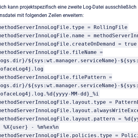
ich kann projektspezifisch eine zweite Log-Datei ausschließli
onsdatei mit folgenden Zeilen erweitern:
methodServerInnoLogFile.type = RollingFile
methodServerInnoLogFile.name = methodServerIn
methodServerInnoLogFile.createOnDemand = true
methodServerInnoLogFile.fileName =
logs.dir}/${sys:wt.manager.serviceName}-${sys
nofaceLog4j.log
methodServerInnoLogFile.filePattern =
logs.dir}/${sys:wt.manager.serviceName}-${sys
nofaceLog4j.log.%d{yyyy-MM-dd}_%i
methodServerInnoLogFile.layout.type = Pattern
methodServerInnoLogFile.layout.alwaysWriteExc
methodServerInnoLogFile.layout.pattern = %d{y
L %X{user} - %m%ex%n
methodServerInnoLogFile.policies.type = Polic