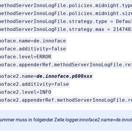
methodServerInnoLogFile.policies.midnight.typ
methodServerInnoLogFile.policies.midnight.siz
methodServerInnoLogFile.strategy.type = Defau
methodServerInnoLogFile.strategy.max = 214748
noface.name=de.innoface
noface.additivity=false
noface.level=ERROR
noface.appenderRef.methodServerInnoLogFile.re
noface2.name=
de.innoface.p600xxx
noface2.additivity=false
noface2.level=INFO
noface2.appenderRef.methodServerInnoLogFile.r
nummer muss in folgender Zeile
logger.innoface2.name=de.innof