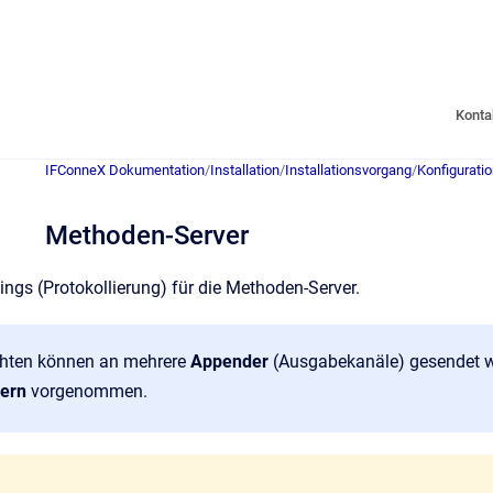
Konta
IFConneX Dokumentation
/
Installation
/
Installationsvorgang
/
Konfigurati
Methoden-Server
ings (Protokollierung) für die Methoden-Server.
chten können an mehrere
Appender
(Ausgabekanäle) gesendet we
ern
vorgenommen.