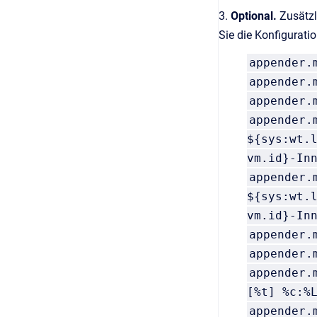
3.
Optional.
Zusätzl
Sie die Konfigurati
appender.
appender.
appender.
appender.
${sys:wt.
vm.id}-In
appender.
${sys:wt.
vm.id}-In
appender.
appender.
appender.
[%t] %c:%
appender.