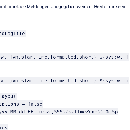
ch mit Innoface-Meldungen ausgegeben werden. Hierfür müssen
noLogFile
:wt.jvm.startTime.formatted.short}-${sys:wt.j
:wt.jvm.startTime.formatted.short}-${sys:wt.j
Layout
eptions = false
yyy-MM-dd HH:mm:ss,SSS}{${timeZone}} %-5p
ies