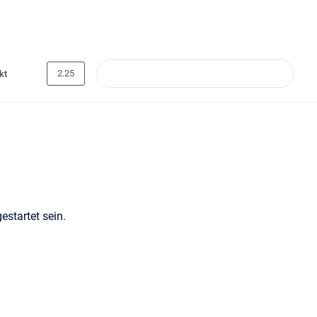
2.25
kt
startet sein.