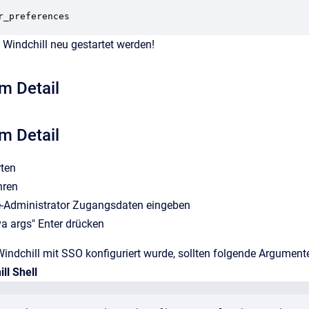
r_preferences
Windchill neu gestartet werden!
m Detail
m Detail
rten
hren
te-Administrator Zugangsdaten eingeben
va args" Enter drücken
indchill mit SSO konfiguriert wurde, sollten folgende Argument
ll Shell