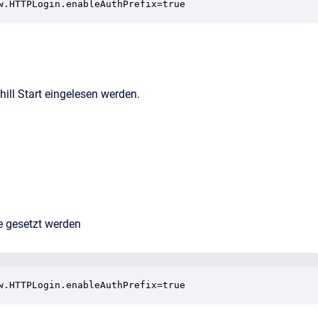
w.HTTPLogin.enableAuthPrefix=true
hill Start eingelesen werden.
e gesetzt werden
w.HTTPLogin.enableAuthPrefix=true