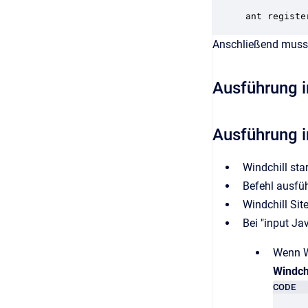
ant registe
Anschließend muss 
Ausführung i
Ausführung i
Windchill sta
Befehl ausfü
Windchill Si
Bei "input Ja
Wenn W
Windchi
CODE