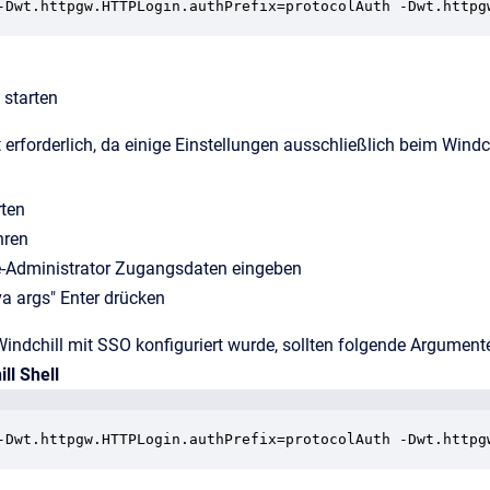
-Dwt.httpgw.HTTPLogin.authPrefix=protocolAuth -Dwt.httpg
 starten
t erforderlich, da einige Einstellungen ausschließlich beim Windc
rten
hren
te-Administrator Zugangsdaten eingeben
va args" Enter drücken
indchill mit SSO konfiguriert wurde, sollten folgende Argument
ll Shell
-Dwt.httpgw.HTTPLogin.authPrefix=protocolAuth -Dwt.httpg