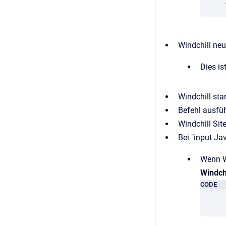
Windchill neu
Dies is
Windchill sta
Befehl ausfü
Windchill Si
Bei "input Ja
Wenn W
Windchi
CODE