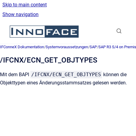
Skip to main content
Show navigation
Go to homepage
IFConneX Dokumentation
/
Systemvoraussetzungen
/
SAP
/
SAP R3 S/4 on Premi
/IFCNX/ECN_GET_OBJTYPES
Mit dem
BAPI
/IFCNX/ECN_GET_OBJTYPES
können die
Objekttypen eines Änderungsstammsatzes gelesen werden.