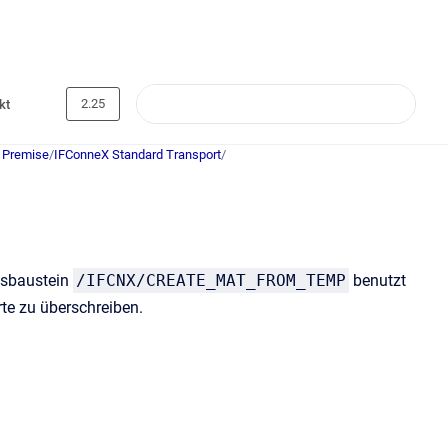
2.25
kt
 Premise
/
IFConneX Standard Transport
/
nsbaustein
/IFCNX/CREATE_MAT_FROM_TEMP
benutzt
te zu überschreiben.