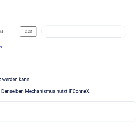
2.23
kt
on
t werden kann.
n. Denselben Mechanismus nutzt IFConneX.