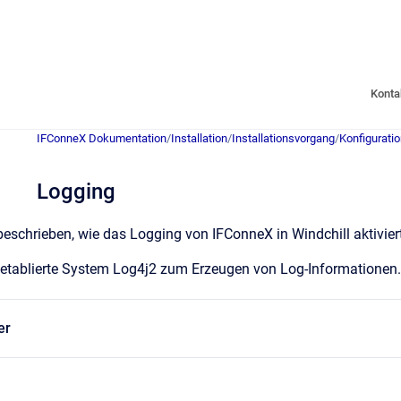
Konta
IFConneX Dokumentation
/
Installation
/
Installationsvorgang
/
Konfigurati
Logging
eschrieben, wie das Logging von IFConneX in Windchill aktivier
s etablierte System Log4j2 zum Erzeugen von Log-Informatione
er