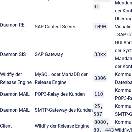
Mandant
01
der Konf
Übertra
Daemon RE
SAP Content Server
1090
Visuali
- SAP Co
GUI-Anm
der Sys
Daemon SIS
SAP Gateway
33xx
Mandant
der Konf
Wildfly der
MySQL oder MariaDB der
Kommuni
3306
Release Engine
Release Engine
Datenb
Kommun
Daemon MAIL
POP3-Relay des Kunden
110
POP3-R
25,
Kommun
Daemon MAIL
SMTP-Gateway des Kunden
587
SMTP-G
8080,
Kommuni
Client
Wildfly der Release Engine
80, 443
Wildfly