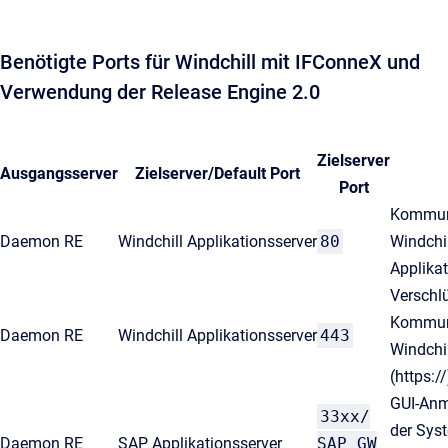
Benötigte Ports für Windchill mit IFConneX und
Verwendung der Release Engine 2.0
Zielserver
Ausgangsserver
Zielserver/Default Port
Port
Kommun
Daemon RE
Windchill Applikationsserver
80
Windchil
Applikat
Verschl
Kommun
Daemon RE
Windchill Applikationsserver
443
Windchil
(https://
GUI-Anm
33xx/
der Sys
Daemon RE
SAP Applikationsserver
SAP GW