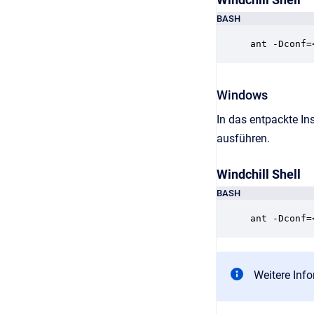
BASH
ant -Dconf=
Windows
In das entpackte In
ausführen.
Windchill Shell
BASH
ant -Dconf=
Weitere Inf