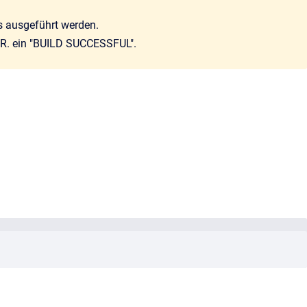
s ausgeführt werden.
d.R. ein "BUILD SUCCESSFUL".