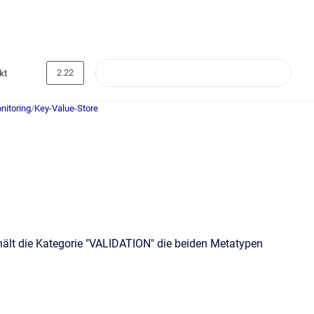
2.22
kt
nitoring
/
Key-Value-Store
hält die Kategorie "VALIDATION" die beiden Metatypen