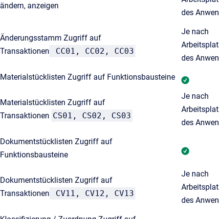
ändern, anzeigen
des Anwen
Je nach
Änderungsstamm Zugriff auf
Arbeitspla
Transaktionen
CC01, CC02, CC03
des Anwen
Materialstücklisten Zugriff auf Funktionsbausteine
Je nach
Materialstücklisten Zugriff auf
Arbeitspla
Transaktionen
CS01, CS02, CS03
des Anwen
Dokumentstücklisten Zugriff auf
Funktionsbausteine
Je nach
Dokumentstücklisten Zugriff auf
Arbeitspla
Transaktionen
CV11, CV12, CV13
des Anwen