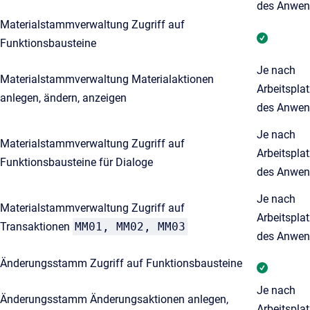
des Anwen
Materialstammverwaltung Zugriff auf
Funktionsbausteine
Je nach
Materialstammverwaltung Materialaktionen
Arbeitspla
anlegen, ändern, anzeigen
des Anwen
Je nach
Materialstammverwaltung Zugriff auf
Arbeitspla
Funktionsbausteine für Dialoge
des Anwen
Je nach
Materialstammverwaltung Zugriff auf
Arbeitspla
Transaktionen
MM01, MM02, MM03
des Anwen
Änderungsstamm Zugriff auf Funktionsbausteine
Je nach
Änderungsstamm Änderungsaktionen anlegen,
Arbeitspla